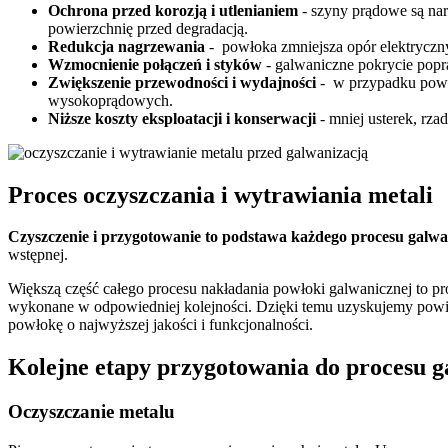
Ochrona przed korozją i utlenianiem
- szyny prądowe są na
powierzchnię przed degradacją.
Redukcja nagrzewania
- powłoka zmniejsza opór elektryczny, 
Wzmocnienie połączeń i styków
- galwaniczne pokrycie popra
Zwiększenie przewodności i wydajności
- w przypadku powłok
wysokoprądowych.
Niższe koszty eksploatacji i konserwacji
- mniej usterek, rza
Proces oczyszczania i wytrawiania metali
Czyszczenie i przygotowanie to podstawa każdego procesu galw
wstępnej.
Większą część całego procesu nakładania powłoki galwanicznej to pr
wykonane w odpowiedniej kolejności. Dzięki temu uzyskujemy powie
powłokę o najwyższej jakości i funkcjonalności.
Kolejne etapy przygotowania do procesu g
Oczyszczanie metalu