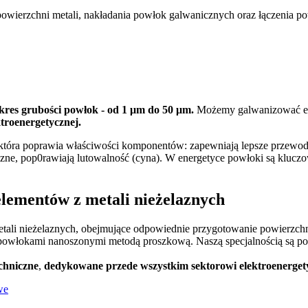
powierzchni metali, nakładania powłok galwanicznych oraz łączenia
akres grubości powłok
-
od 1 μm do 50 μm
.
Możemy galwanizować e
troenergetycznej.
która poprawia właściwości komponentów: zapewniają lepsze przewodn
iczne, pop0rawiają lutowalność (cyna). W energetyce powłoki są kluc
lementów z metali nieżelaznych
metali nieżelaznych, obejmujące odpowiednie przygotowanie powierzch
 powłokami nanoszonymi metodą proszkową. Naszą specjalnością są pow
echniczne
,
dedykowane przede wszystkim sektorowi elektroenerge
we