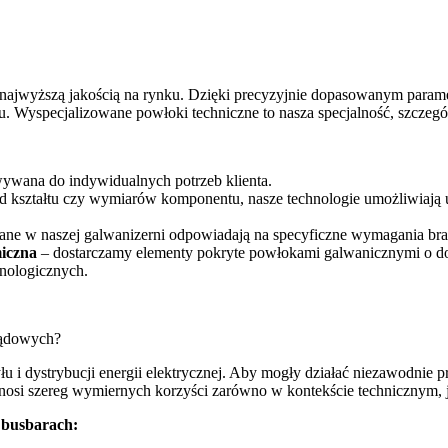
ę najwyższą jakością na rynku. Dzięki precyzyjnie dopasowanym para
. Wyspecjalizowane powłoki techniczne to nasza specjalność, szczegó
ywana do indywidualnych potrzeb klienta.
od kształtu czy wymiarów komponentu, nasze technologie umożliwiają
ne w naszej galwanizerni odpowiadają na specyficzne wymagania bra
miczna
– dostarczamy elementy pokryte powłokami galwanicznymi o dos
hnologicznych.
rądowych?
 i dystrybucji energii elektrycznej. Aby mogły działać niezawodnie pr
ynosi szereg wymiernych korzyści zarówno w kontekście technicznym,
 busbarach: