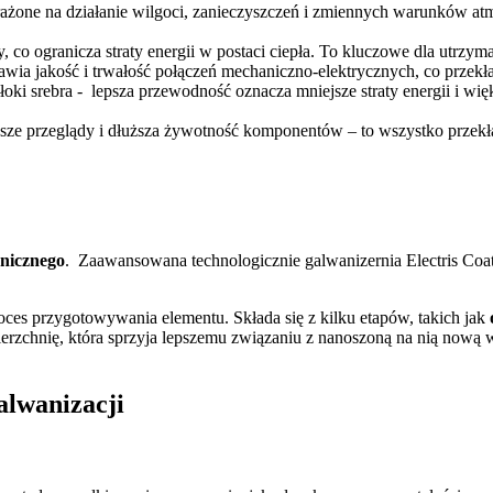
rażone na działanie wilgoci, zanieczyszczeń i zmiennych warunków a
co ogranicza straty energii w postaci ciepła. To kluczowe dla utrzyman
wia jakość i trwałość połączeń mechaniczno-elektrycznych, co przekład
i srebra - lepsza przewodność oznacza mniejsze straty energii i więk
dsze przeglądy i dłuższa żywotność komponentów – to wszystko przekła
anicznego
. Zaawansowana technologicznie galwanizernia Electris Coat
oces przygotowywania elementu. Składa się z kilku etapów, takich jak
rzchnię, która sprzyja lepszemu związaniu z nanoszoną na nią nową 
alwanizacji