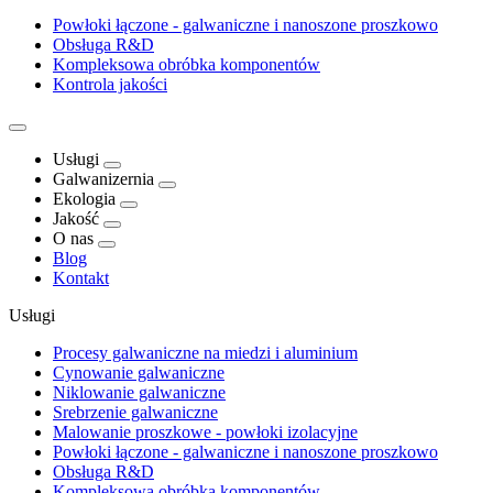
Powłoki łączone - galwaniczne i nanoszone proszkowo
Obsługa R&D
Kompleksowa obróbka komponentów
Kontrola jakości
Usługi
Galwanizernia
Ekologia
Jakość
O nas
Blog
Kontakt
Usługi
Procesy galwaniczne na miedzi i aluminium
Cynowanie galwaniczne
Niklowanie galwaniczne
Srebrzenie galwaniczne
Malowanie proszkowe - powłoki izolacyjne
Powłoki łączone - galwaniczne i nanoszone proszkowo
Obsługa R&D
Kompleksowa obróbka komponentów