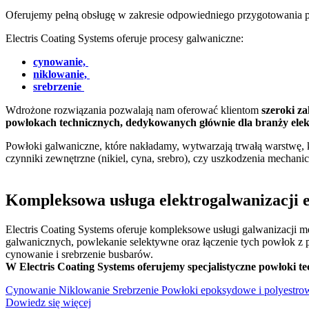
Oferujemy pełną obsługę w zakresie odpowiedniego przygotowania 
Electris Coating Systems oferuje procesy galwaniczne:
cynowanie,
niklowanie,
srebrzenie
Wdrożone rozwiązania pozwalają nam oferować klientom
szeroki z
powłokach technicznych, dedykowanych głównie dla branży elek
Powłoki galwaniczne, które nakładamy, wytwarzają trwałą warstwę, 
czynniki zewnętrzne (nikiel, cyna, srebro), czy uszkodzenia mechan
Kompleksowa usługa elektrogalwanizacji e
Electris Coating Systems oferuje kompleksowe usługi galwanizacji 
galwanicznych, powlekanie selektywne oraz łączenie tych powłok z
cynowanie i srebrzenie busbarów.
W Electris Coating Systems oferujemy specjalistyczne powłoki t
Cynowanie
Niklowanie
Srebrzenie
Powłoki epoksydowe i polyestro
Dowiedz się więcej