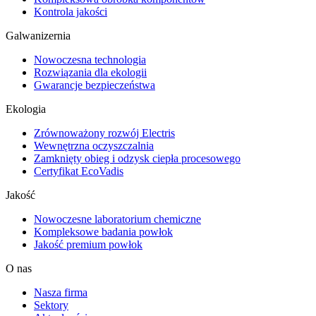
Kontrola jakości
Galwanizernia
Nowoczesna technologia
Rozwiązania dla ekologii
Gwarancje bezpieczeństwa
Ekologia
Zrównoważony rozwój Electris
Wewnętrzna oczyszczalnia
Zamknięty obieg i odzysk ciepła procesowego
Certyfikat EcoVadis
Jakość
Nowoczesne laboratorium chemiczne
Kompleksowe badania powłok
Jakość premium powłok
O nas
Nasza firma
Sektory