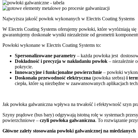
Najwyższa jakość powłok wykonanych w Electris Coating Systems
W Electris Coating Systems oferujemy powłoki, które wyróżniają si
gwarantujemy doskonałe wyniki niezależnie od geometrii komponentu
Powłoki wykonane w Electris Coating Systems to:
Spersonalizowane parametry
– każda powłoka jest dostosow
Dokładność i precyzja w nakładaniu powłok
– niezależnie 
pokrycie.
Innowacyjne i funkcjonalne powierzchnie
– powłoki wykona
Doskonała przewodność elektryczna
(powłoka srebra)
i ter
ciepła, które są niezbędne w zaawansowanych aplikacjach tec
Jak powłoka galwaniczna wpływa na trwałość i efektywność szyn p
Szyny prądowe (bus bary) odgrywają istotną rolę w systemach przesyłu
powierzchniowe –
czyli powłoka galwaniczna
. To rozwiązanie prz
Główne zalety stosowania powłoki galwanicznej na miedzianych