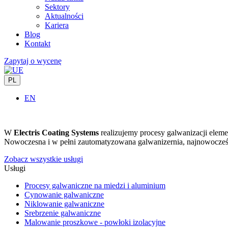
Sektory
Aktualności
Kariera
Blog
Kontakt
Zapytaj o wycenę
PL
EN
W
Electris Coating Systems
realizujemy procesy galwanizacji elem
Nowoczesna i w pełni zautomatyzowana galwanizernia, najnowocześni
Zobacz wszystkie usługi
Usługi
Procesy galwaniczne na miedzi i aluminium
Cynowanie galwaniczne
Niklowanie galwaniczne
Srebrzenie galwaniczne
Malowanie proszkowe - powłoki izolacyjne