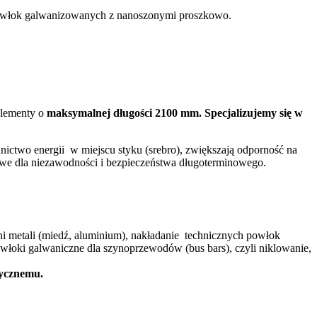
 powłok galwanizowanych z nanoszonymi proszkowo.
lementy o
maksymalnej długości 2100 mm. Specjalizujemy się w
ictwo energii w miejscu styku (srebro), zwiększają odporność na
zowe dla niezawodności i bezpieczeństwa długoterminowego.
ni metali (miedź, aluminium), nakładanie technicznych powłok
łoki galwaniczne dla szynoprzewodów (bus bars), czyli niklowanie,
tycznemu.