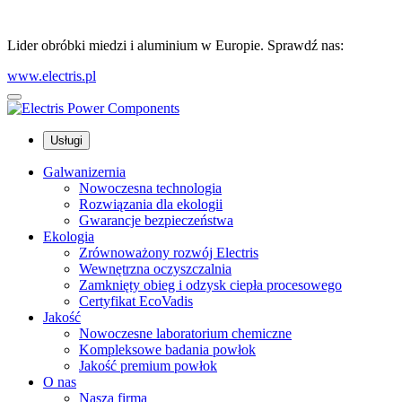
Lider obróbki miedzi i aluminium w Europie. Sprawdź nas:
www.electris.pl
Usługi
Galwanizernia
Nowoczesna technologia
Rozwiązania dla ekologii
Gwarancje bezpieczeństwa
Ekologia
Zrównoważony rozwój Electris
Wewnętrzna oczyszczalnia
Zamknięty obieg i odzysk ciepła procesowego
Certyfikat EcoVadis
Jakość
Nowoczesne laboratorium chemiczne
Kompleksowe badania powłok
Jakość premium powłok
O nas
Nasza firma